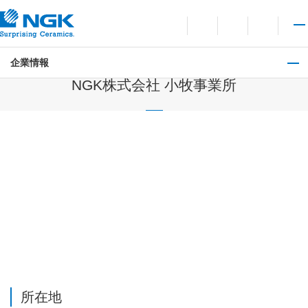
お問い合わせ
言語切り替えメニューを
サイト内検索を開
メイ
企業情報
日本 拠点情報
NGK株式会社 小牧事業所
所在地