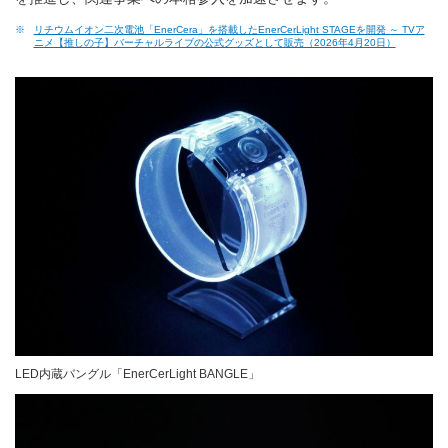
※
リチウムイオン二次電池「EnerCera」を搭載したEnerCerLight STAGEを開発 ～ TVア
ニメ【推しの子】バーチャルライブの公式グッズとして販売（2026年4月20日）
LED内蔵バングル「EnerCerLight BANGLE」