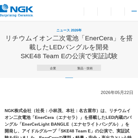
お問い合わせ
言語切り替えメニューを
サイト内検索を開
メイ
ニュース 2026年
リチウムイオン二次電池「EnerCera」を搭
載したLEDバングルを開発
SKE48 Team Eの公演で実証試験
企業
製品・技術
2026年05月22日
NGK株式会社（社長：小林茂、本社：名古屋市）は、リチウムイ
オン二次電池「EnerCera（エナセラ）」を搭載したLED内蔵のバ
ングル「EnerCerLight BANGLE（エナセライトバングル）」を
開発し、アイドルグループ「SKE48 Team E」の公演で、実証試
験を行いました。EnerCeraの薄型・軽量・安全・高出力という特