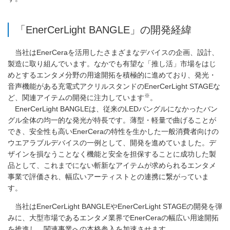
「EnerCerLight BANGLE」の開発経緯
当社はEnerCeraを活用したさまざまなデバイスの企画、設計、
製造に取り組んでいます。なかでも有望な「推し活」市場をはじ
めとするエンタメ分野の用途開拓を積極的に進めており、発光・
音声機能がある充電式アクリルスタンドのEnerCerLight STAGEな
※
ど、関連アイテムの開発に注力しています
。
EnerCerLight BANGLEは、従来のLEDバングルになかったバン
グル全体の均一的な発光が特長です。薄型・軽量で曲げることが
でき、安全性も高いEnerCeraの特性を生かした一般消費者向けの
ウエアラブルデバイスの一例として、開発を進めていました。デ
ザインを損なうことなく機能と安全を担保することに成功した製
品として、これまでにない斬新なアイテムが求められるエンタメ
事業で評価され、幅広いアーティストとの連携に繋がっていま
す。
当社はEnerCerLight BANGLEやEnerCerLight STAGEの開発を弾
みに、大型市場であるエンタメ業界でEnerCeraの幅広い用途開拓
を推進し、関連事業への本格参入を加速させます。