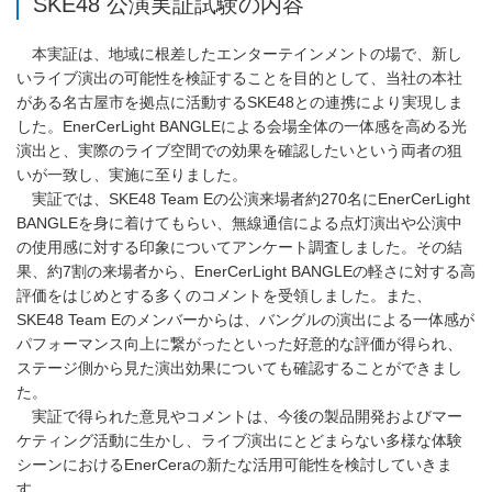
SKE48 公演実証試験の内容
本実証は、地域に根差したエンターテインメントの場で、新し
いライブ演出の可能性を検証することを目的として、当社の本社
がある名古屋市を拠点に活動するSKE48との連携により実現しま
した。EnerCerLight BANGLEによる会場全体の一体感を高める光
演出と、実際のライブ空間での効果を確認したいという両者の狙
いが一致し、実施に至りました。
実証では、SKE48 Team Eの公演来場者約270名にEnerCerLight
BANGLEを身に着けてもらい、無線通信による点灯演出や公演中
の使用感に対する印象についてアンケート調査しました。その結
果、約7割の来場者から、EnerCerLight BANGLEの軽さに対する高
評価をはじめとする多くのコメントを受領しました。また、
SKE48 Team Eのメンバーからは、バングルの演出による一体感が
パフォーマンス向上に繋がったといった好意的な評価が得られ、
ステージ側から見た演出効果についても確認することができまし
た。
実証で得られた意見やコメントは、今後の製品開発およびマー
ケティング活動に生かし、ライブ演出にとどまらない多様な体験
シーンにおけるEnerCeraの新たな活用可能性を検討していきま
す。