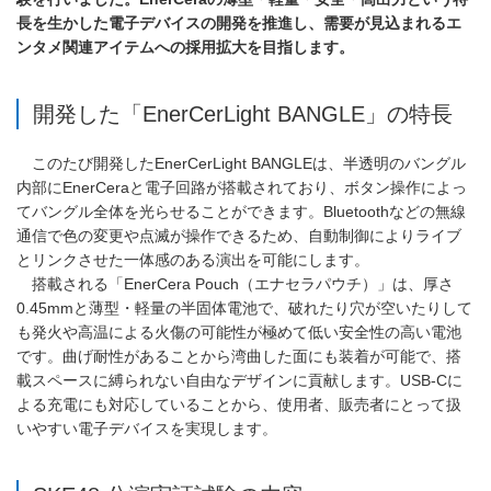
長を生かした電子デバイスの開発を推進し、需要が見込まれるエ
ンタメ関連アイテムへの採用拡大を目指します。
開発した「EnerCerLight BANGLE」の特長
このたび開発したEnerCerLight BANGLEは、半透明のバングル
内部にEnerCeraと電子回路が搭載されており、ボタン操作によっ
てバングル全体を光らせることができます。Bluetoothなどの無線
通信で色の変更や点滅が操作できるため、自動制御によりライブ
とリンクさせた一体感のある演出を可能にします。
搭載される「EnerCera Pouch（エナセラパウチ）」は、厚さ
0.45mmと薄型・軽量の半固体電池で、破れたり穴が空いたりして
も発火や高温による火傷の可能性が極めて低い安全性の高い電池
です。曲げ耐性があることから湾曲した面にも装着が可能で、搭
載スペースに縛られない自由なデザインに貢献します。USB-Cに
よる充電にも対応していることから、使用者、販売者にとって扱
いやすい電子デバイスを実現します。