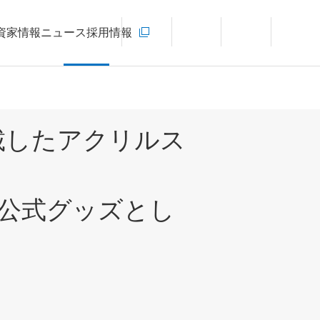
お問い合わせ
資家情報
ニュース
採用情報
新規ウィンドウを開きます
言語切り替えメニューを開く
サイト内検索を開く
メインメ
搭載したアクリルス
の公式グッズとし