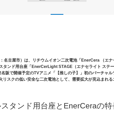
：名古屋市）は、リチウムイオン二次電池「EnerCera （エ
ンド用台座「EnerCerLight STAGE（エナセライト ス
は、4月より東名阪で開催予定のTVアニメ「【推しの子】」初のバーチ
火リスクの低い安全な二次電池として、需要拡大が見込まれる
タンド用台座とEnerCeraの特