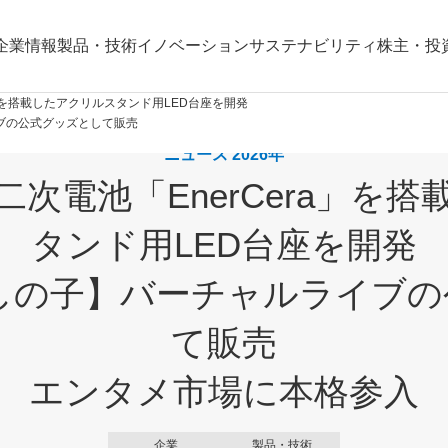
企業情報
製品・技術
イノベーション
サステナビリティ
株主・投
a」を搭載したアクリルスタンド用LED台座を開発
ブの公式グッズとして販売
ニュース 2026年
次電池「EnerCera」を
タンド用LED台座を開発
しの子】バーチャルライブ
て販売
エンタメ市場に本格参入
企業
製品・技術