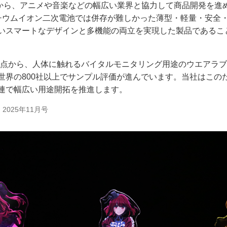
から、アニメや音楽などの幅広い業界と協力して商品開発を進
、従来のリチウムイオン二次電池では併存が難しかった薄型・軽量・安全・
いスマートなデザインと多機能の両立を実現した製品であるこ
の観点から、人体に触れるバイタルモニタリング用途のウエアラ
の800社以上でサンプル評価が進んでいます。当社はこのたびのEne
連で幅広い用途開拓を推進します。
025年11月号