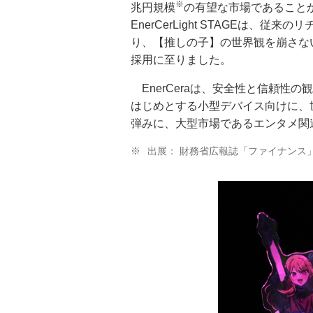
※
兆円規模
の有望な市場であること
EnerCerLight STAGEは
り、【推しの子】の世界観を崩さな
採用に至りました。
EnerCeraは、安全性と信頼性
はじめとする小型デバイス向けに、世界
弾みに、大型市場であるエンタメ関
※
出展： 財務省広報誌「ファイナンス」2