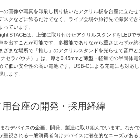
の画像や写真を印刷し切り抜いたアクリル板を台座に立たせ
デスクなどに飾るだけでなく、ライブ会場や旅行先で撮影でき
高まっています。
Light STAGEは、上部に取り付けたアクリルスタンドをLE
を出すことが可能です。多機能でありながら重さはわずか約37g
まざまな場所で「推し」のアクリルスタンドを光らせて音声と
ch（エナセラパウチ）」は、厚さ0.45mmと薄型・軽量での半固
めて低い安全性の高い電池です。USB-Cによる充電にも対応
現します。
ド用台座の開発・採用経緯
ざまなデバイスの企画、開発、製造に取り組んでいます。なかでも
が重視される一般消費者向けデバイスに潜在的なニーズがあるこ