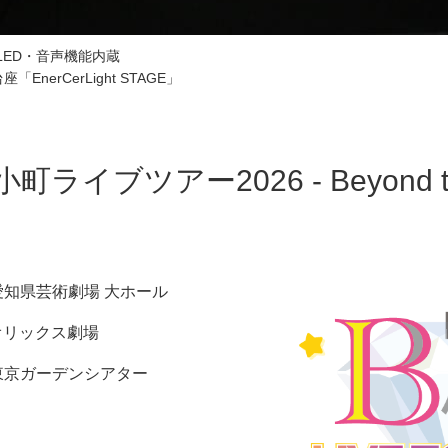
たLED・音声機能内蔵
nerCerLight STAGE」
ツアー2026 - Beyond the Bri
 愛知県芸術劇場 大ホール
 オリックス劇場
京 東京ガーデンシアター