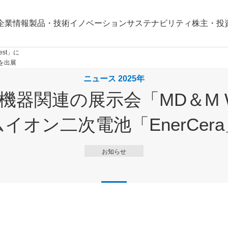
企業情報
製品・技術
イノベーション
サステナビリティ
株主・投
st」に
」を出展
ニュース 2025年
機器関連の展示会「MD＆M W
イオン二次電池「EnerCer
お知らせ