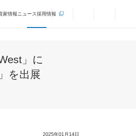
お問い合わせ
資家情報
ニュース
採用情報
新規ウィンドウを開きます
言語切り替えメニューを開く
サイト内検索を開く
メインメ
est」に
a」を出展
2025年01月14日