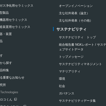
ガス浄化用セラミックス
オープンイノベーション
型製品
主な社外発表（論文）
機器用セラミックス
主な社外発表（その他）
造装置用セラミックス
サステナビリティ
器・装置
サステナビリティ トップ
品
統合報告書 NGKレポート / サ
ェブサイトデータ
す
トップメッセージ
から探す
サステナビリティマネジメント
品特集
マテリアリティ
る重要なお知らせ
環境
究所
社会
Technologies
ガバナンス
クロコくん
サステナビリティデータ集
ンドウを開きます