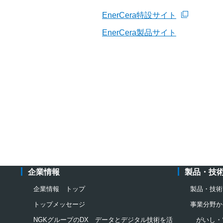
EnerCera特設サイト
新規ウィンドウを開きます
EnerCera製品サイト
企業情報
製品・技
企業情報 トップ
製品・技術
トップメッセージ
事業分野か
NGKグループのDX データとデジタル技術を活
がいし・