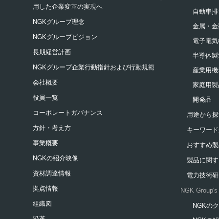
用した企業変革の実現へ
自動車排
NGKグループ理念
金属・金
NGKグループビジョン
電子電気
長期経営計画
半導体製
NGKグループ企業行動指針および行動規範
産業用機
会社概要
家庭用製
役員一覧
開発品
コーポレートガバナンス
用途から探
方針・考え方
キーワード
事業概要
おすすめ製
NGKの紹介映像
製品に関す
資材調達情報
電力技術研
拠点情報
NGK Group's 
組織図
NGKの
新規ウィ
沿革