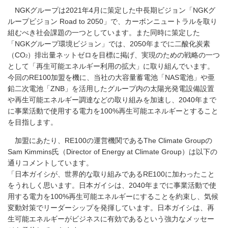
NGKグループは2021年4月に策定した中長期ビジョン「NGKグ
ループビジョン Road to 2050」で、カーボンニュートラルを取り
組むべき社会課題の一つとしています。また同時に策定した
「NGKグループ環境ビジョン」では、2050年までに二酸化炭素
（CO
）排出量ネットゼロを目標に掲げ、実現のための戦略の一つ
2
として「再生可能エネルギー利用の拡大」に取り組んでいます。
今回のRE100加盟を機に、当社の大容量蓄電池「NAS電池」や亜
鉛二次電池「ZNB」を活用したグループ内の太陽光発電設備設置
や再生可能エネルギー調達などの取り組みを加速し、2040年まで
に事業活動で使用する電力を100%再生可能エネルギーとすること
を目指します。
加盟にあたり、RE100の運営機関であるThe Climate Groupの
Sam Kimmins氏（Director of Energy at Climate Group）は以下の
通りコメントしています。
「日本ガイシが、世界的な取り組みであるRE100に加わったこと
をうれしく思います。日本ガイシは、2040年までに事業活動で使
用する電力を100%再生可能エネルギーにすることを約束し、気候
変動対策でリーダーシップを発揮しています。日本ガイシは、再
生可能エネルギーがビジネスに有効であるという強力なメッセー