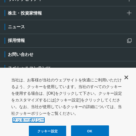
株主・投資家情報
ニュース
採用情報
新規ウィンドウを開きます
お問い合わせ
スペシャルコンテンツ
当社は、お客様が当社のウェブサイトを快適にご利用いただけ
ご利用条件・ご注意
プライバシーポリシー
新規ウィンドウを開き
るよう、クッキーを使用しています。当社のすべてのクッキー
を使用する場合は、[OK]をクリックして下さい。クッキー設定
ソーシャルメディアポリシー
クッキーポリシー
をカスタマイズするには[クッキー設定]をクリックしてくださ
い。なお、当社が使用しているクッキーの詳細については、当
特定個人情報等の基本方針
ウェブアクセシビリティ対応
社クッキーポリシーをご覧ください。
クッキーポリシー
サイトマップ
クッキー設定
OK
© 1997-
2026
NGK Corporation