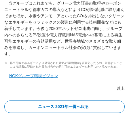
当グループはこれまでも、グリーン電力証書の取得やカーボン
ニュートラルな都市ガスの導入などによりCO
排出削減に取り組ん
2
できたほか、水素やアンモニアといったCO
を排出しないクリーン
2
なエネルギーをセラミックスの製造に利用する技術開発などにも
着手しています。今後も2050年ネットゼロ達成に向け、グループ
内へのさらなるPV設置や電力貯蔵用NAS電池への蓄電による再生
可能エネルギーの有効活用など、世界各地域でさまざまな取り組
みを推進し、カーボンニュートラル社会の実現に貢献していきま
す。
※
再生可能エネルギーにより発電された電気の環境価値を証書化したもの。取得すること
により証書に記載された電力相当分の再生可能エネルギーを利用したと見なされる。
NGKグループ環境ビジョン
以上
ニュース 2021年一覧へ戻る