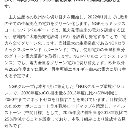
2
す。
主力生産地の欧州から切り替えを開始し、2022年1月までに欧州
の全ての生産拠点の電力をグリーン化します。NGKセラミックス
ヨーロッパ（ベルギー）では、風力発電由来の電力を調達するほ
か、敷地内に太陽光発電設備（PV）を設置し発電することで、電
力を全てグリーン化します。当社最大の生産拠点であるNGKセラ
ミックスポーランド（ポーランド）では、使用電力の全量相当分
※
のグリーン電力証書
を取得します。NGKベリルコフランス（フラ
ンス）でも、電力全量をグリーン電力に切り替えます。欧州以外
も2025年度までに順次、再生可能エネルギー由来の電力に切り替
える予定です。
NGKグループは本年4月に策定した「NGKグループ環境ビジョ
ン」で、2030年度のCO
排出量を2013年度に比べ50%削減し、
2
2050年までにネットゼロを目指すことを掲げています。目標実現
のためカーボンニュートラル戦略ロードマップを策定し、マイル
ストーン（中間目標）として、2025年度の排出量を2013年度比で
25％削減することを設定しており、本取り組みにより達成する見
込みです。