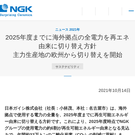
お問い合わせ
言語切り替えメニューを
サイト内検索を開
メイ
ニュース 2021年
2025年度までに海外拠点の全電力を再エネ
由来に切り替え方針
主力生産地の欧州から切り替えを開始
サステナビリティ
2021年10月14日
日本ガイシ株式会社（社長：小林茂、本社：名古屋市）は、海外
拠点で使用する電力の全量を、2025年度までに再生可能エネルギ
ー由来に切り替える方針です。これにより、2025年度時点でNGK
グループの使用電力の約6割が再生可能エネルギー由来となる見込
みで、年間約33万トンの二酸化炭素（CO
）の削減に貢献しま