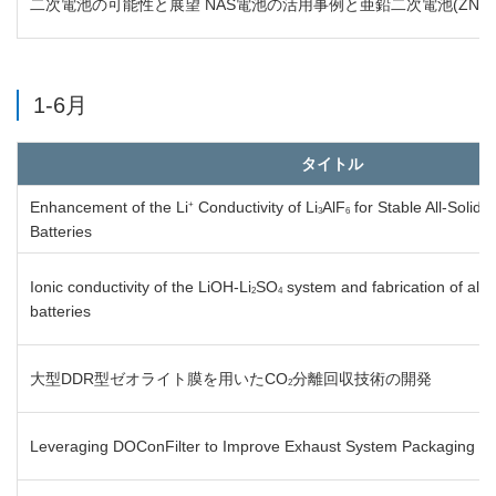
二次電池の可能性と展望 NAS電池の活用事例と亜鉛二次電池(ZNB
1-6月
タイトル
+
Enhancement of the Li
Conductivity of Li
AlF
for Stable All-Solid-
3
6
Batteries
Ionic conductivity of the LiOH-Li
SO
system and fabrication of all-s
2
4
batteries
大型DDR型ゼオライト膜を用いたCO
分離回収技術の開発
2
Leveraging DOConFilter to Improve Exhaust System Packaging