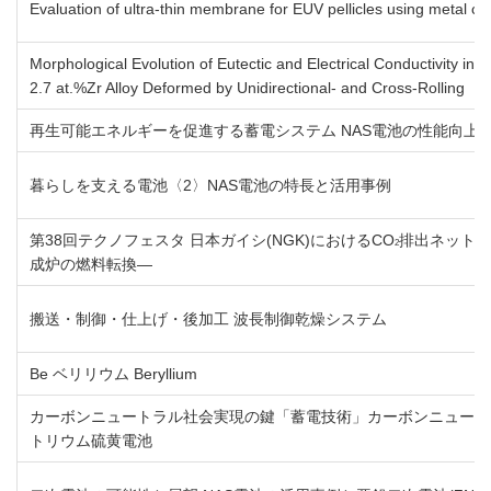
Evaluation of ultra-thin membrane for EUV pellicles using metal co
Morphological Evolution of Eutectic and Electrical Conductivity in 
2.7 at.%Zr Alloy Deformed by Unidirectional- and Cross-Rolling
再生可能エネルギーを促進する蓄電システム NAS電池の性能向上
暮らしを支える電池〈2〉NAS電池の特長と活用事例
第38回テクノフェスタ 日本ガイシ(NGK)におけるCO
排出ネット
2
成炉の燃料転換―
搬送・制御・仕上げ・後加工 波長制御乾燥システム
Be ベリリウム Beryllium
カーボンニュートラル社会実現の鍵「蓄電技術」カーボンニュート
トリウム硫黄電池