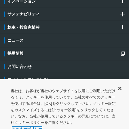
イノベーション
サステナビリティ
株主・投資家情報
ニュース
採用情報
新規ウィンドウを開きます
お問い合わせ
スペシャルコンテンツ
当社は、お客様が当社のウェブサイトを快適にご利用いただけ
ご利用条件・ご注意
プライバシーポリシー
新規ウィンドウを開き
るよう、クッキーを使用しています。当社のすべてのクッキー
を使用する場合は、[OK]をクリックして下さい。クッキー設定
ソーシャルメディアポリシー
クッキーポリシー
をカスタマイズするには[クッキー設定]をクリックしてくださ
い。なお、当社が使用しているクッキーの詳細については、当
特定個人情報等の基本方針
ウェブアクセシビリティ対応
社クッキーポリシーをご覧ください。
クッキーポリシー
サイトマップ