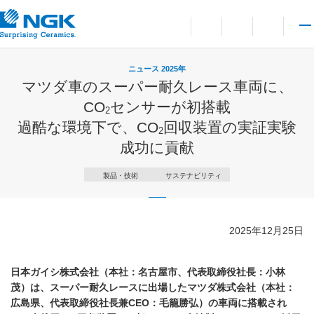
お問い合わせ
言語切り替えメニューを
サイト内検索を開
メイ
ニュース 2025年
マツダ車のスーパー耐久レース車両に、
CO
センサーが初搭載
2
過酷な環境下で、CO
回収装置の実証実験
2
成功に貢献
製品・技術
サステナビリティ
2025年12月25日
日本ガイシ株式会社（本社：名古屋市、代表取締役社長：小林
茂）は、スーパー耐久レースに出場したマツダ株式会社（本社：
広島県、代表取締役社長兼CEO：毛籠勝弘）の車両に搭載され