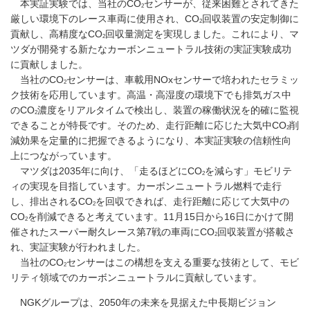
本実証実験では、当社のCO
センサーが、従来困難とされてきた
2
厳しい環境下のレース車両に使用され、CO
回収装置の安定制御に
2
貢献し、高精度なCO
回収量測定を実現しました。これにより、マ
2
ツダが開発する新たなカーボンニュートラル技術の実証実験成功
に貢献しました。
当社のCO
センサーは、車載用NOxセンサーで培われたセラミッ
2
ク技術を応用しています。高温・高湿度の環境下でも排気ガス中
のCO
濃度をリアルタイムで検出し、装置の稼働状況を的確に監視
2
できることが特長です。そのため、走行距離に応じた大気中CO
削
2
減効果を定量的に把握できるようになり、本実証実験の信頼性向
上につながっています。
マツダは2035年に向け、「走るほどにCO
を減らす」モビリテ
2
ィの実現を目指しています。カーボンニュートラル燃料で走行
し、排出されるCO
を回収できれば、走行距離に応じて大気中の
2
CO
を削減できると考えています。11月15日から16日にかけて開
2
催されたスーパー耐久レース第7戦の車両にCO
回収装置が搭載さ
2
れ、実証実験が行われました。
当社のCO
センサーはこの構想を支える重要な技術として、モビ
2
リティ領域でのカーボンニュートラルに貢献しています。
NGKグループは、2050年の未来を見据えた中長期ビジョン