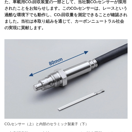
た、車載用CO
回収装置の一部として、当社製CO
センサーが採用
2
2
されたことをお知らせします。このCO
センサーは、レースという
2
過酷な環境下でも動作し、CO
回収量を測定できることが確認され
2
ました。当社は本取り組みを通じて、カーボンニュートラル社会
の実現に貢献します。
CO
センサー（上）と内部のセラミック製素子（下）
2