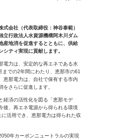
株式会社（代表取締役：神谷泰範）
独立行政法人水資源機構阿木川ダム
地産地消を促進するとともに、供給
ンシティ実現に貢献します。
那電力は、安定的な再エネである水
月までの2年間にわたり、恵那市の61
。恵那電力は、自社で保有する市内
消をさらに促進します。
と経済の活性化を図る「恵那モデ
今後、再エネ電源から得られる環境
上に活用でき、恵那電力は得られた収
050年カーボンニュートラルの実現