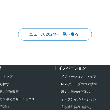
ニュース 2024年一覧へ戻る
術
イノベーション
 トップ
イノベーション トップ
ら探す
NGKグループのコア技術
電力関連装置
歴史に培われた強み
ガス浄化用セラミックス
オープンイノベーション
型製品
主な社外発表（論文）