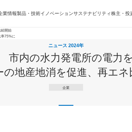
企業情報
製品・技術
イノベーション
サステナビリティ
株主・投
供給開始
率75%に
ニュース 2024年
 市内の水力発電所の電力
ーの地産地消を促進、再エネ比
企業