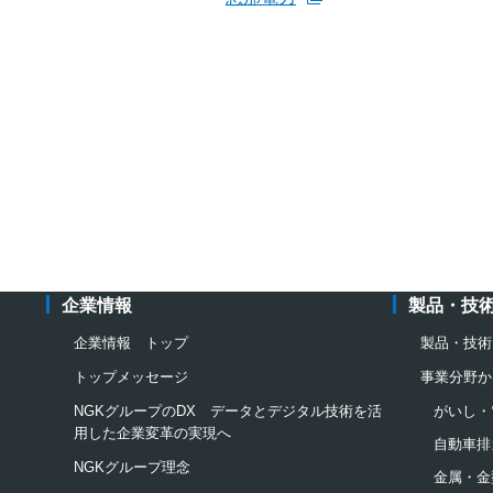
新規ウィンドウを開きます
企業情報
製品・技
企業情報 トップ
製品・技術
トップメッセージ
事業分野か
NGKグループのDX データとデジタル技術を活
がいし・
用した企業変革の実現へ
自動車排
NGKグループ理念
金属・金