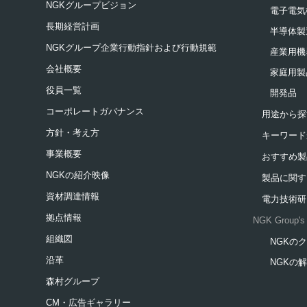
NGKグループビジョン
電子電気
長期経営計画
半導体製
NGKグループ企業行動指針および行動規範
産業用機
会社概要
家庭用製
役員一覧
開発品
コーポレートガバナンス
用途から探
方針・考え方
キーワード
事業概要
おすすめ製
NGKの紹介映像
製品に関す
資材調達情報
電力技術研
拠点情報
NGK Group's 
組織図
NGKの
新規ウィ
沿革
NGKの
新規ウィ
森村グループ
CM・広告ギャラリー