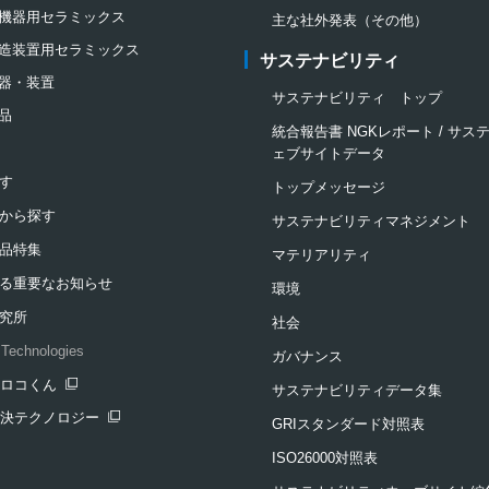
機器用セラミックス
主な社外発表（その他）
造装置用セラミックス
サステナビリティ
器・装置
サステナビリティ トップ
品
統合報告書 NGKレポート / サ
ェブサイトデータ
す
トップメッセージ
から探す
サステナビリティマネジメント
品特集
マテリアリティ
る重要なお知らせ
環境
究所
社会
Technologies
ガバナンス
クロコくん
サステナビリティデータ集
ンドウを開きます
解決テクノロジー
GRIスタンダード対照表
ンドウを開きます
ISO26000対照表