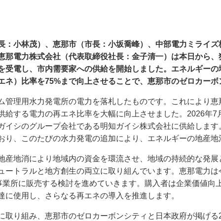
長：小林茂）、恵那市（市長：小坂喬峰）、中部電力ミライズ
恵那電力株式会社（代表取締役社長：金子清一）は本日から、
を受電し、市内需要家への供給を開始しました。エネルギーの
エネ）比率を75%まで向上させることで、恵那市のゼロカーボ
管理用水力発電所の電力を落札したものです。これにより恵
給する電力の再エネ比率を大幅に向上させました。2026年7
ガイシのグループ会社である明知ガイシ株式会社に供給します
おり、このたびの水力発電の追加により、エネルギーの地産地
産地消により地域内の資金を環流させ、地域の持続的な発展
ュートラルと地方創生の両立に取り組んでいます。恵那電力は
事業所に販売する検討を進めていきます。購入者は企業価値向
達に使用し、さらなる再エネの導入を推進します。
取り組み、恵那市のゼロカーボンシティと日本政府が掲げる2