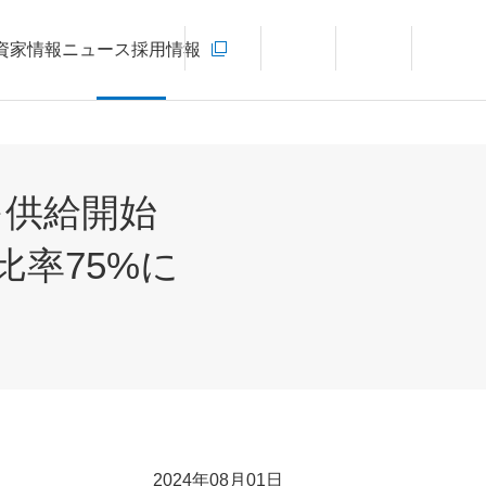
お問い合わせ
資家情報
ニュース
採用情報
新規ウィンドウを開きます
言語切り替えメニューを開く
サイト内検索を開く
メインメ
を供給開始
率75%に
2024年08月01日