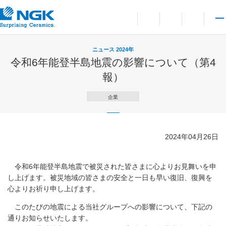
お問い合わせ
言語切り替えメニューを
サイト内検索を開
メイ
ニュース 2024年
令和6年能登半島地震の影響について（第4
報）
企業
2024年04月26日
令和6年能登半島地震で被災された皆さまに心よりお見舞いを申
し上げます。被災地域の皆さまの安全と一日も早い復旧、復興を
心よりお祈り申し上げます。
このたびの地震による当社グループへの影響について、下記の
通りお知らせいたします。