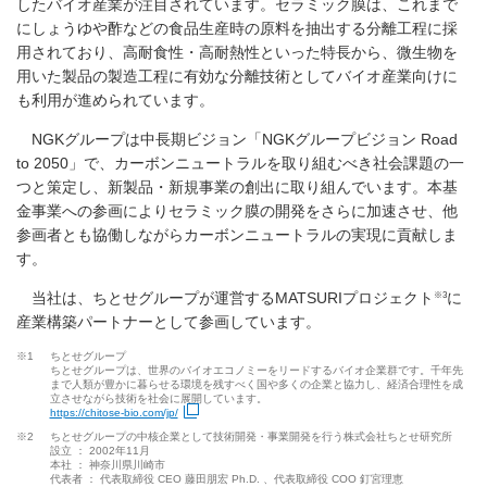
したバイオ産業が注目されています。セラミック膜は、これまで
にしょうゆや酢などの食品生産時の原料を抽出する分離工程に採
用されており、高耐食性・高耐熱性といった特長から、微生物を
用いた製品の製造工程に有効な分離技術としてバイオ産業向けに
も利用が進められています。
NGKグループは中長期ビジョン「NGKグループビジョン Road
to 2050」で、カーボンニュートラルを取り組むべき社会課題の一
つと策定し、新製品・新規事業の創出に取り組んでいます。本基
金事業への参画によりセラミック膜の開発をさらに加速させ、他
参画者とも協働しながらカーボンニュートラルの実現に貢献しま
す。
※3
当社は、ちとせグループが運営するMATSURIプロジェクト
に
産業構築パートナーとして参画しています。
※1
ちとせグループ
ちとせグループは、世界のバイオエコノミーをリードするバイオ企業群です。千年先
まで人類が豊かに暮らせる環境を残すべく国や多くの企業と協力し、経済合理性を成
立させながら技術を社会に展開しています。
https://chitose-bio.com/jp/
新規ウィンドウを開きます
※2
ちとせグループの中核企業として技術開発・事業開発を行う株式会社ちとせ研究所
設立 ： 2002年11月
本社 ： 神奈川県川崎市
代表者 ： 代表取締役 CEO 藤田朋宏 Ph.D. 、代表取締役 COO 釘宮理恵