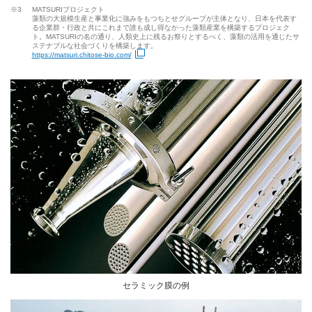
※3
MATSURIプロジェクト
藻類の大規模生産と事業化に強みをもつちとせグループが主体となり、日本を代表す
る企業群・行政と共にこれまで誰も成し得なかった藻類産業を構築するプロジェク
ト。MATSURIの名の通り、人類史上に残るお祭りとするべく、藻類の活用を通じたサ
ステナブルな社会づくりを構築します。
https://matsuri.chitose-bio.com/
新規ウィンドウを開きます
セラミック膜の例