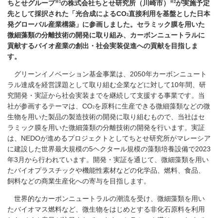
※1
※2
ちとせグループ
の株式会社ちとせ研究所（川崎市）
が実施予定
先として採択された「光合成によるCO
直接利用を基盤とした日本
2
発グローバル産業構築」に参画しました。セラミック膜を用いた
微細藻類の分離技術の開発に取り組み、カーボンニュートラルに
貢献するバイオ産業の創出・社会実装促進への貢献を目指しま
す。
グリーンイノベーション基金事業は、2050年カーボンニュート
ラル達成を経営課題として取り組む企業などに対して10年間、研
究開発・実証から社会実装までを継続して支援する事業です。当
社が参画するテーマは、CO
を原料に生産できる微細藻類などの微
2
生物を用いた製品の製造技術の開発に取り組むもので、当社はセ
ラミック膜を用いた微細藻類の分離技術の開発を行います。実証
は、NEDOが進めるプロジェクトとしてちとせ研究所がマレーシア
に建設した世界最大規模の5ヘクタール規模の藻類培養設備で2023
年3月から行われています。開発・実証を通じて、微細藻類を用い
たバイオプラスチックや機能性素材などの化学品、燃料、食品、
飼料などの商業生産化への寄与を目指します。
世界的なカーボンニュートラルの潮流を受け、微細藻類を用い
たバイオマス燃料など、微生物をはじめとする非化石原料を利用