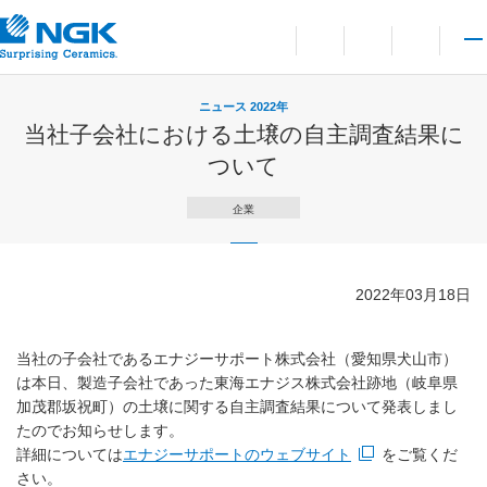
お問い合わせ
言語切り替えメニューを
サイト内検索を開
メイ
ニュース 2022年
当社子会社における土壌の自主調査結果に
ついて
企業
2022年03月18日
当社の子会社であるエナジーサポート株式会社（愛知県犬山市）
は本日、製造子会社であった東海エナジス株式会社跡地（岐阜県
加茂郡坂祝町）の土壌に関する自主調査結果について発表しまし
たのでお知らせします。
詳細については
エナジーサポートのウェブサイト
をご覧くだ
新規ウィンドウを開きます
さい。