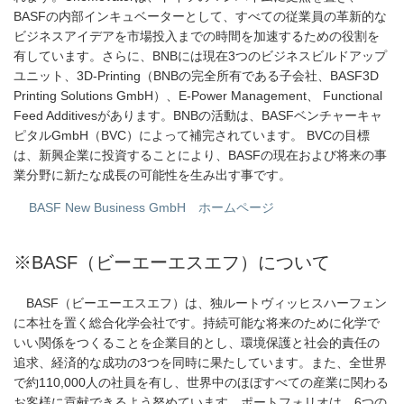
BASFの内部インキュベーターとして、すべての従業員の革新的な
ビジネスアイデアを市場投入までの時間を加速するための役割を
有しています。さらに、BNBには現在3つのビジネスビルドアップ
ユニット、3D-Printing（BNBの完全所有である子会社、BASF3D
Printing Solutions GmbH）、E-Power Management、 Functional
Feed Additivesがあります。BNBの活動は、BASFベンチャーキャ
ピタルGmbH（BVC）によって補完されています。 BVCの目標
は、新興企業に投資することにより、BASFの現在および将来の事
業分野に新たな成長の可能性を生み出す事です。
BASF New Business GmbH ホームページ
※BASF（ビーエーエスエフ）について
BASF（ビーエーエスエフ）は、独ルートヴィッヒスハーフェン
に本社を置く総合化学会社です。持続可能な将来のために化学で
いい関係をつくることを企業目的とし、環境保護と社会的責任の
追求、経済的な成功の3つを同時に果たしています。また、全世界
で約110,000人の社員を有し、世界中のほぼすべての産業に関わる
お客様に貢献できるよう努めています。ポートフォリオは、6つの