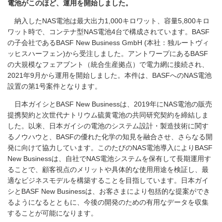
電池がこのほど、運用を開始しました。
納入したNAS電池は最大出力1,000キロワット、容量5,800キロ
ワット時で、コンテナ型NAS電池4台で構成されています。BASF
の子会社であるBASF New Business GmbH (本社：独ルートヴィ
ッヒスハーフェン)から受注しました。アントワープにあるBASF
の大規模なフェアブント（統合生産拠点）で電力網に接続され、
2021年9月から運用を開始しました。本件は、BASFへのNAS電池
設置の第1号案件となります。
日本ガイシとBASF New Businessは、2019年にNAS電池の販売
提携契約と次世代ナトリウム硫黄電池の共同研究契約を締結しま
した。以来、日本ガイシの電池のシステム設計・製造技術に関す
るノウハウと、BASFの優れた化学の知見を融合させ、さらなる開
発に向けて協力しています。このたびのNAS電池導入によりBASF
New Businessは、自社でNAS電池システムを保有して長期運用す
ることで、顧客視点のメリットや具体的な使用用途を検証し、最
適なビジネスモデルを構築することを目指しています。日本ガイ
シとBASF New Businessは、お客さまにより包括的な提案ができ
るようになるとともに、今後の開発のための有用なデータを収集
することが可能になります。