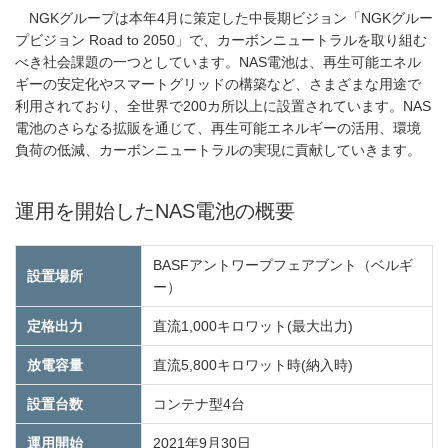
NGKグループは本年4月に策定した中長期ビジョン「NGKグルー
プビジョン Road to 2050」で、カーボンニュートラルを取り組む
べき社会課題の一つとしています。NAS電池は、再生可能エネル
ギーの安定化やスマートグリッドの構築など、さまざまな用途で
利用されており、全世界で200カ所以上に設置されています。NAS
電池のさらなる拡販を通じて、再生可能エネルギーの活用、環境
負荷の低減、カーボンニュートラルの実現に貢献していきます。
運用を開始したNAS電池の概要
BASFアントワープフェアブント（ベルギ
設置場所
ー）
定格出力
直流1,000キロワット(最大出力)
放電容量
直流5,800キロワット時(納入時)
設置台数
コンテナ型4台
運用開始
2021年9月30日