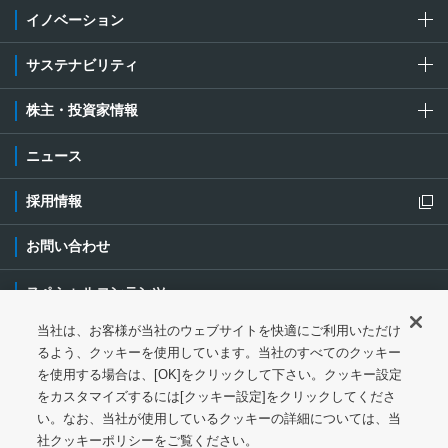
イノベーション
サステナビリティ
株主・投資家情報
ニュース
採用情報
新規ウィンドウを開きます
お問い合わせ
スペシャルコンテンツ
当社は、お客様が当社のウェブサイトを快適にご利用いただけ
ご利用条件・ご注意
プライバシーポリシー
新規ウィンドウを開き
るよう、クッキーを使用しています。当社のすべてのクッキー
を使用する場合は、[OK]をクリックして下さい。クッキー設定
ソーシャルメディアポリシー
クッキーポリシー
をカスタマイズするには[クッキー設定]をクリックしてくださ
い。なお、当社が使用しているクッキーの詳細については、当
特定個人情報等の基本方針
ウェブアクセシビリティ対応
社クッキーポリシーをご覧ください。