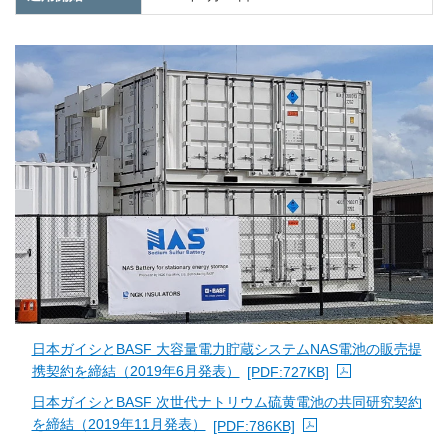
日本ガイシとBASF 大容量電力貯蔵システムNAS電池の販売提
携契約を締結（2019年6月発表）
[PDF:727KB]
PDFファイルが新規ウィンドウで開きます
日本ガイシとBASF 次世代ナトリウム硫黄電池の共同研究契約
を締結（2019年11月発表）
[PDF:786KB]
PDFファイルが新規ウィンドウで開きます