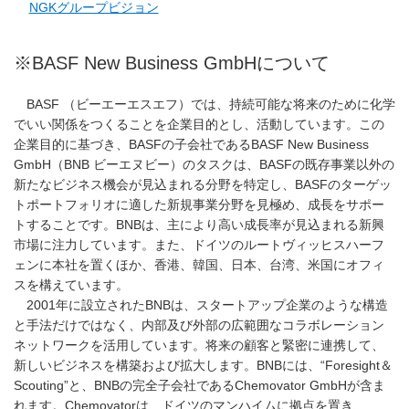
NGKグループビジョン
※BASF New Business GmbHについて
BASF （ビーエーエスエフ）では、持続可能な将来のために化学
でいい関係をつくることを企業目的とし、活動しています。この
企業目的に基づき、BASFの子会社であるBASF New Business
GmbH（BNB ビーエヌビー）のタスクは、BASFの既存事業以外の
新たなビジネス機会が見込まれる分野を特定し、BASFのターゲッ
トポートフォリオに適した新規事業分野を見極め、成長をサポー
トすることです。BNBは、主により高い成長率が見込まれる新興
市場に注力しています。また、ドイツのルートヴィッヒスハーフ
ェンに本社を置くほか、香港、韓国、日本、台湾、米国にオフィ
スを構えています。
2001年に設立されたBNBは、スタートアップ企業のような構造
と手法だけではなく、内部及び外部の広範囲なコラボレーション
ネットワークを活用しています。将来の顧客と緊密に連携して、
新しいビジネスを構築および拡大します。BNBには、“Foresight＆
Scouting”と、BNBの完全子会社であるChemovator GmbHが含ま
れます。Chemovatorは、ドイツのマンハイムに拠点を置き、