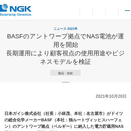
お問い合わせ
言語切り替えメニューを
サイト内検索を開
メイ
ニュース 2021年
BASFのアントワープ拠点でNAS電池が運
用を開始
長期運用により顧客視点の使用用途やビジ
ネスモデルを検証
製品・技術
2021年10月20日
日本ガイシ株式会社（社長：小林茂、本社：名古屋市）がドイツ
の総合化学メーカーBASF（本社：独ルートヴィッヒスハーフェ
ン）のアントワープ拠点（ベルギー）に納入した電力貯蔵用NAS