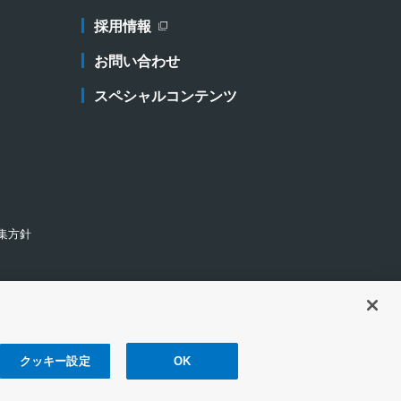
採用情報
新規ウィンドウを開きます
お問い合わせ
スペシャルコンテンツ
集方針
クッキー設定
OK
針
ウェブアクセシビリティ対応
サイトマップ