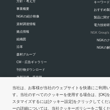
方針・考え方
キーワード
事業概要
おすすめ製
NGKの紹介映像
製品に関す
資材調達情報
電力技術研
拠点情報
NGK Group's 
組織図
NGKの
新規ウィ
沿革
NGKの
新規ウィ
森村グループ
CM・広告ギャラリー
刊行物ダウンロード
外部評価・受賞歴
参考情報
当社は、お客様が当社のウェブサイトを快適にご利用
す。当社のすべてのクッキーを使用する場合は、[OK]
ご利用条件・ご注意
プライバシーポリシー
スタマイズするには[クッキー設定]をクリックしてく
新規ウィンドウを開きます
ーの詳細については、当社クッキーポリシーをご覧く