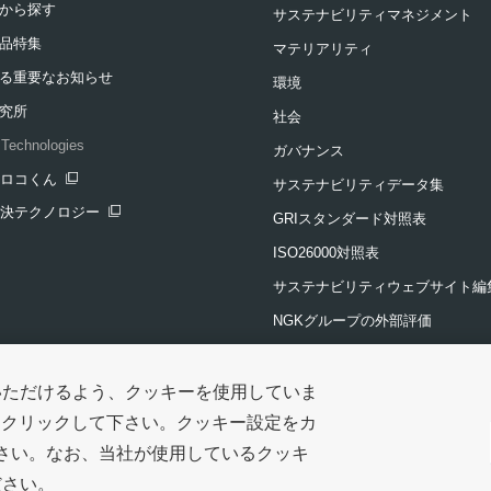
から探す
サステナビリティマネジメント
品特集
マテリアリティ
る重要なお知らせ
環境
究所
社会
Technologies
ガバナンス
クロコくん
サステナビリティデータ集
ンドウを開きます
解決テクノロジー
GRIスタンダード対照表
ンドウを開きます
ISO26000対照表
サステナビリティウェブサイト編
NGKグループの外部評価
投資家・評価機関の方へ
NGKグループの社会貢献活動
いただけるよう、クッキーを使用していま
をクリックして下さい。クッキー設定をカ
公益財団法人NGK留学生基金
ソーシャルメディアポリシー
クッキーポリシー
特定個人情報等の基本方
ださい。なお、当社が使用しているクッキ
ださい。