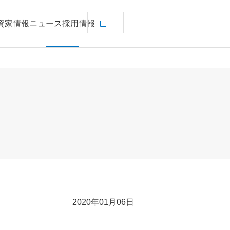
お問い合わせ
資家情報
ニュース
採用情報
新規ウィンドウを開きます
言語切り替えメニューを開く
サイト内検索を開く
メインメ
2020年01月06日