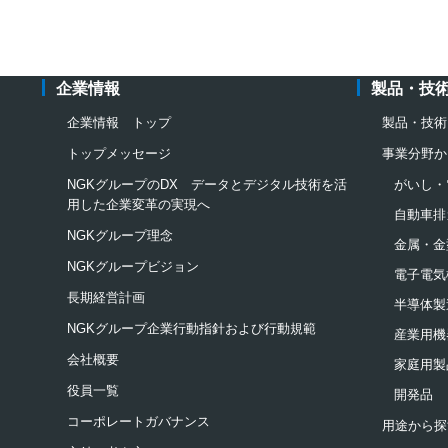
企業情報
製品・技
企業情報 トップ
製品・技術
トップメッセージ
事業分野か
NGKグループのDX データとデジタル技術を活
がいし・
用した企業変革の実現へ
自動車排
NGKグループ理念
金属・金
NGKグループビジョン
電子電気
長期経営計画
半導体製
NGKグループ企業行動指針および行動規範
産業用機
会社概要
家庭用製
役員一覧
開発品
コーポレートガバナンス
用途から探