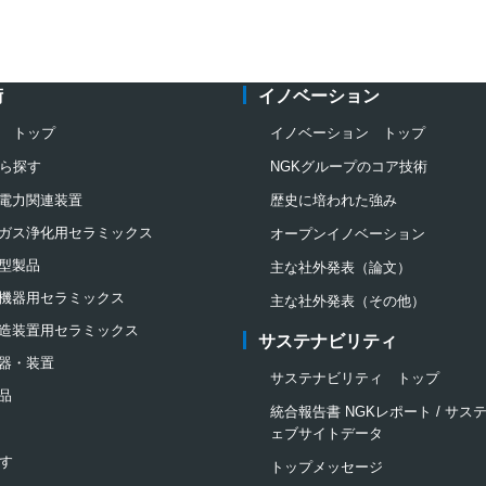
術
イノベーション
 トップ
イノベーション トップ
ら探す
NGKグループのコア技術
電力関連装置
歴史に培われた強み
ガス浄化用セラミックス
オープンイノベーション
型製品
主な社外発表（論文）
機器用セラミックス
主な社外発表（その他）
造装置用セラミックス
サステナビリティ
器・装置
サステナビリティ トップ
品
統合報告書 NGKレポート / サ
ェブサイトデータ
す
トップメッセージ