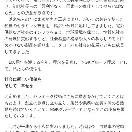
け、初代社長らの「営利でなく、国家への奉仕としてやらねばな
らぬ」との決意が原点です。
以来先人のたゆまぬ努力と工夫により、がいしの製造で培った
独自のセラミック技術を、幅広い分野に応用してきました。電力
供給など社会のインフラを支え、地球環境を保全し、情報化社会
の発展に貢献するなど、社会基盤の構築や人々の暮らしの向上に
欠かせない製品を送り出し、グローバル社会の発展とともに成長
してきました。
100周年を迎える今年、理念を見直し「NGKグループ理念」とし
て、私たちの使命を
社会に新しい価値を
そして、幸せを
と定めました。セラミック技術にさらに磨きをかけていくことは
もとより、創立の原点に立ち返り、製品や業務の品質を高める活
動を続けていくことで、NGKグループ一丸となってこの使命を果
たしていきます。
元号が平成から令和に変わりました。時代は今、自動車の電動