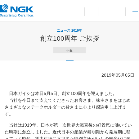
お問い合わせ
言語切り替えメニューを
サイト内検索を開
メイ
ニュース 2019年
創立100周年 ご挨拶
企業
2019年05月05日
日本ガイシは本日5月5日、創立100周年を迎えました。
当社を今日まで支えてくださったお客さま、株主さまをはじめ
さまざまなステークホルダーの皆さまに心より感謝申し上げま
す。
当社は1919年、日本が第一次世界大戦直後の好景気に沸いてい
た時期に創立しました。近代日本の産業が黎明期から発展期に移
っていく時代、電力供給に不可欠な特別高圧がいしの国産化に向