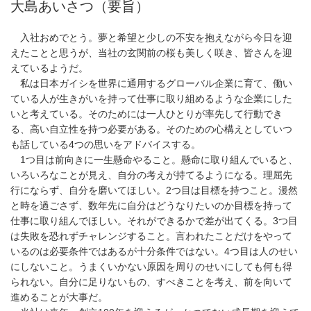
大島あいさつ（要旨）
入社おめでとう。夢と希望と少しの不安を抱えながら今日を迎
えたことと思うが、当社の玄関前の桜も美しく咲き、皆さんを迎
えているようだ。
私は日本ガイシを世界に通用するグローバル企業に育て、働い
ている人が生きがいを持って仕事に取り組めるような企業にした
いと考えている。そのためには一人ひとりが率先して行動でき
る、高い自立性を持つ必要がある。そのための心構えとしていつ
も話している4つの思いをアドバイスする。
1つ目は前向きに一生懸命やること。懸命に取り組んでいると、
いろいろなことが見え、自分の考えが持てるようになる。理屈先
行にならず、自分を磨いてほしい。2つ目は目標を持つこと。漫然
と時を過ごさず、数年先に自分はどうなりたいのか目標を持って
仕事に取り組んでほしい。それができるかで差が出てくる。3つ目
は失敗を恐れずチャレンジすること。言われたことだけをやって
いるのは必要条件ではあるが十分条件ではない。4つ目は人のせい
にしないこと。うまくいかない原因を周りのせいにしても何も得
られない。自分に足りないもの、すべきことを考え、前を向いて
進めることが大事だ。