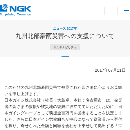
お問い合わせ
言語切り替えメニューを
サイト内検索を開
メイ
ニュース 2017年
九州北部豪雨災害への支援について
サステナビリティ
2017年07月11日
このたびの九州北部豪雨災害で被災された皆さまに心よりお見舞
いを申し上げます。
日本ガイシ株式会社（社長：大島卓、本社：名古屋市）は、被災
者の皆さまの救援や被災地の復興に役立てていただくために、日
本ガイシグループとして義援金百万円を拠出することを決定しま
した。さらに日本ガイシ労働組合が中心になって従業員から寄付
を募り、寄せられた金額と同額を会社が上乗せして拠出する「マ