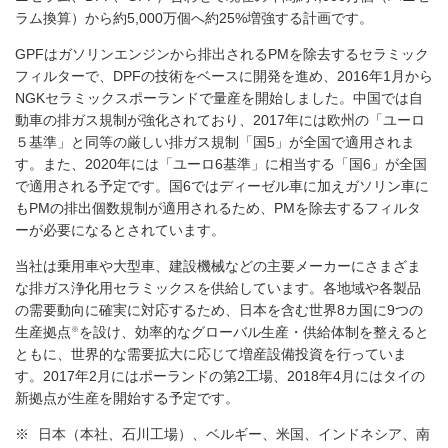
ラム換算）から約5,000万個へ約25%増強する計画です。
GPFはガソリンエンジンから排出されるPMを除去するセラミック
フィルターで、DPFの技術をベースに開発を進め、2016年1月から
NGKセラミックスポーランドで量産を開始しました。中国では自
動車の排ガス規制が強化されており、2017年には欧州の「ユーロ
５基準」と同等の厳しい排ガス規制「国5」が全国で適用されま
す。また、2020年には「ユーロ6基準」に相当する「国6」が全国
で適用される予定です。国6ではディーゼル車に加えガソリン車に
もPMの排出個数規制が適用されるため、PMを除去するフィルタ
ーが必要になるとされています。
当社は乗用車や大型車、建設機械などの主要メーカーにさまざま
な排ガス浄化用セラミックスを供給しています。各地域や各製品
の需要動向に確実に対応するため、日本を含む世界8カ国に9つの
※
生産拠点
を設け、効率的なグローバル生産・供給体制を整えると
ともに、世界的な需要拡大に応じて増産設備投資を行っていま
す。2017年2月にはポーランドの第2工場、2018年4月にはタイの
新拠点が生産を開始する予定です。
※
日本（本社、石川工場）、ベルギー、米国、インドネシア、南