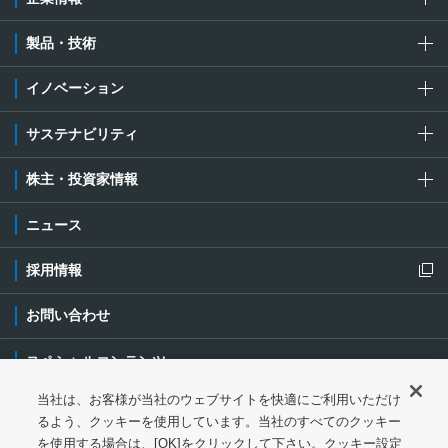
製品・技術
イノベーション
サステナビリティ
株主・投資家情報
ニュース
採用情報
新規ウィンドウを開きます
お問い合わせ
スペシャルコンテンツ
当社は、お客様が当社のウェブサイトを快適にご利用いただけ
ご利用条件・ご注意
プライバシーポリシー
新規ウィンドウを開き
るよう、クッキーを使用しています。当社のすべてのクッキー
を使用する場合は、[OK]をクリックして下さい。クッキー設定
ソーシャルメディアポリシー
クッキーポリシー