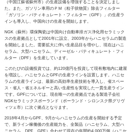
（中国江蘇省蘇州市）の生産設備を増強することを決定しまし
た。また、ガソリン車用のＰＭ（粒子状物質）除去フィルター
「ガソリン・パティキュレート・フィルター（GPF）」の生産ラ
インも導入し、中国向けの生産を開始します。
NGK（蘇州）環保陶瓷は中国向け自動車排ガス浄化用セラミック
スの生産拠点として2001年に設立、2003年からハニセラムの製造
を開始しました。需要拡大に伴い生産品目を増やし、現在はハニ
セラム、大型ハニセラム、ディーゼル・パティキュレート・フィ
ルター（DPF）を生産しています。
このたびの設備投資では、約120億円を投資して現有敷地内に建屋
を増設し、ハニセラムとGPFの生産ラインを設置します。ハニセ
ラムの生産ラインは、最新の高効率生産技術を導入し、省スペー
ス・省人・省エネルギーと高い生産性を実現した一貫生産ライン
です。GPFについては、現在唯一の生産拠点である製造子会社
NGKセラミックスポーランド（ポーランド・シロンスク県グリヴ
ィツェ市）に次ぐ拠点となります。
2018年4月からGPF、9月からハニセラムの生産を開始する予定
で、新ライン稼働後の生産能力を、全製品（ハニセラム、大型ハ
ニセラム、DPF、GPF）合わせて現在の年間約4,000万個（ハニセ