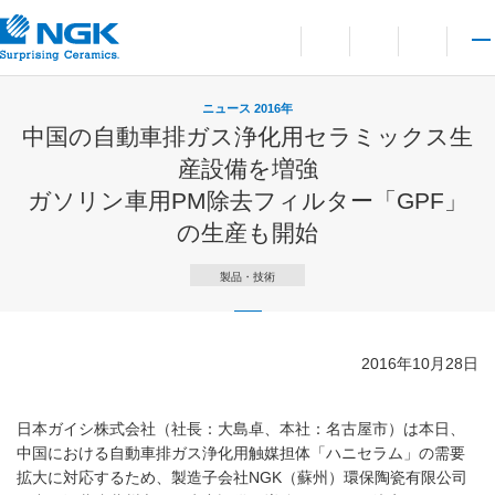
お問い合わせ
言語切り替えメニューを
サイト内検索を開
メイ
ニュース 2016年
中国の自動車排ガス浄化用セラミックス生
産設備を増強
ガソリン車用PM除去フィルター「GPF」
の生産も開始
製品・技術
2016年10月28日
日本ガイシ株式会社（社長：大島卓、本社：名古屋市）は本日、
中国における自動車排ガス浄化用触媒担体「ハニセラム」の需要
拡大に対応するため、製造子会社NGK（蘇州）環保陶瓷有限公司