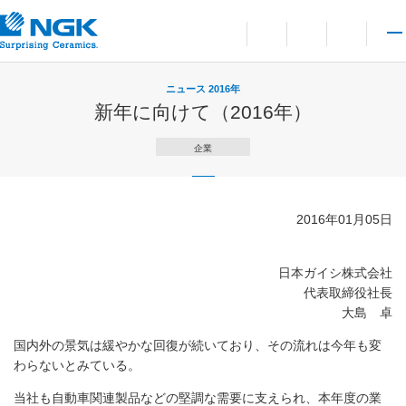
お問い合わせ
言語切り替えメニューを
サイト内検索を開
メイ
ニュース 2016年
新年に向けて（2016年）
企業
2016年01月05日
日本ガイシ株式会社
代表取締役社長
大島 卓
国内外の景気は緩やかな回復が続いており、その流れは今年も変
わらないとみている。
当社も自動車関連製品などの堅調な需要に支えられ、本年度の業