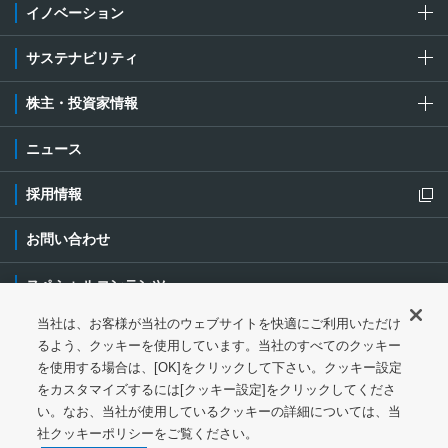
イノベーション
サステナビリティ
株主・投資家情報
ニュース
採用情報
新規ウィンドウを開きます
お問い合わせ
スペシャルコンテンツ
当社は、お客様が当社のウェブサイトを快適にご利用いただけ
ご利用条件・ご注意
プライバシーポリシー
新規ウィンドウを開き
るよう、クッキーを使用しています。当社のすべてのクッキー
を使用する場合は、[OK]をクリックして下さい。クッキー設定
ソーシャルメディアポリシー
クッキーポリシー
をカスタマイズするには[クッキー設定]をクリックしてくださ
い。なお、当社が使用しているクッキーの詳細については、当
特定個人情報等の基本方針
ウェブアクセシビリティ対応
社クッキーポリシーをご覧ください。