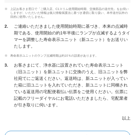
※
上記お客さま窓口で「ご購入店、C1スリム使用開始時期、交換部品の送付先」をお伺い
しますが、いただいた情報は個人情報保護法に基づき適切に取り扱い、本件送付以外の
目的に使用いたしません。
2
ご連絡いただきました使用開始時期に基づき、本来の点滅時
期である、使用開始の約1年半後にランプが点滅するようタイ
マーを調整した寿命表示ユニット（新ユニット）をお送りい
たします。
※
寿命表示ユニットのランプ点滅時期は約10％の誤差があります。
3
お客さまにて、浄水器に設置されていた寿命表示ユニット
（旧ユニット）を新ユニットに交換のうえ、旧ユニットを弊
社宛てにご返送ください。返送時は、新ユニットが入ってい
た箱に旧ユニットを入れていただき、新ユニットに同梱され
ている返送用の宅配便着払い伝票をご使用ください。伝票に
記載のフリーダイヤルにお電話いただきましたら、宅配業者
が引き取りに伺います。
以上