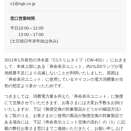
c1@ngk.co.jp
窓口営業時間
平日10:00～12:00
13:00～17:00
(土日祝日年末年始は休み)
2011年1月発売の浄水器『C1スリムタイプ（CW-401）』におきま
して、本体上部にある「寿命表示ユニット」内のLEDランプが電
池残量不足により点滅しないことが判明いたしました。原因は
「寿命表示ユニット」に使用しているマイコンの電力消費量が当
初の想定より多かったためです。
つきましては、消費電力量を抑えた「寿命表示ユニット」に無償
にて交換させていただきます。お客さまには大変お手数をお掛け
いたしますが、下記《無償交換の対象製品かどうかの確認方法》
をご覧のうえ、お客さまがご使用の製品が無償交換の対象製品で
ある場合には、下記《寿命表示ユニット交換の流れ》の（1）に記
載の弊社お客さま窓口までご連絡いただきたく、お願い申し上げ