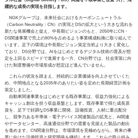
躍的な成長の実現を目指します。
NGKグループは、未来社会におけるカーボンニュートラル
（Carbon Neutrality：CN）の実現とDSの拡大という大きな流れを
新たな発展機会と捉え、中長期ビジョンのもと、2050年にCN・
DS関連事業で売上の80%を占めるよう事業構成転換に取り組んで
います。足下の環境は中長期ビジョン策定当初より大きく変化し
ており、DS分野では、AIをはじめとするデジタル技術の普及が想
定を上回るスピードで進展する一方、CN分野では、社会実装に向
けた制度整備や市場形成が想定ほど進んでいません。
これらの状況を踏まえ、持続的に企業価値を向上させていくた
め、中間地点となる2035年のありたい姿を定めた長期経営計画を
策定しました。
自動車関連事業をはじめとする既存事業は、収益力強化による
キャッシュ創出を担う収益基盤とします。既存事業で得た成長原
資を、足下で好調なDS事業に開発、設備投資、人材に重点配分
し、競争力ある半導体・電子デバイス関連製品の拡充と、AI関連
やデータセンター、高速通信分野での需要を見据えた製品の創出
を進めます。CN関連分野は、市場環境を見極めながら、将来の事
業に向けた設備投資と研究開発を継続します。これらの取り組み