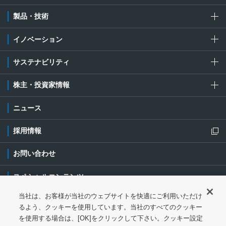
製品・技術
イノベーション
サステナビリティ
株主・投資家情報
ニュース
採用情報
新規ウィンドウを開きます
お問い合わせ
スペシャルコンテンツ
当社は、お客様が当社のウェブサイトを快適にご利用いただけ
ご利用条件・ご注意
プライバシーポリシー
新規ウィンドウを開き
るよう、クッキーを使用しています。当社のすべてのクッキー
を使用する場合は、[OK]をクリックして下さい。クッキー設定
ソーシャルメディアポリシー
クッキーポリシー