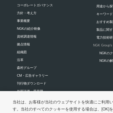
コーポレートガバナンス
用途から探
方針・考え方
キーワード
事業概要
おすすめ製
NGKの紹介映像
製品に関す
資材調達情報
電力技術研
拠点情報
NGK Group's 
組織図
NGKの
新規ウィ
沿革
NGKの
新規ウィ
森村グループ
CM・広告ギャラリー
刊行物ダウンロード
外部評価・受賞歴
参考情報
当社は、お客様が当社のウェブサイトを快適にご利用
す。当社のすべてのクッキーを使用する場合は、[OK]