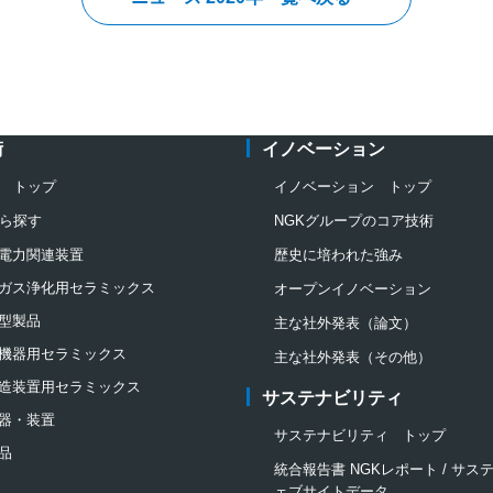
術
イノベーション
 トップ
イノベーション トップ
ら探す
NGKグループのコア技術
電力関連装置
歴史に培われた強み
ガス浄化用セラミックス
オープンイノベーション
型製品
主な社外発表（論文）
機器用セラミックス
主な社外発表（その他）
造装置用セラミックス
サステナビリティ
器・装置
サステナビリティ トップ
品
統合報告書 NGKレポート / サ
ェブサイトデータ