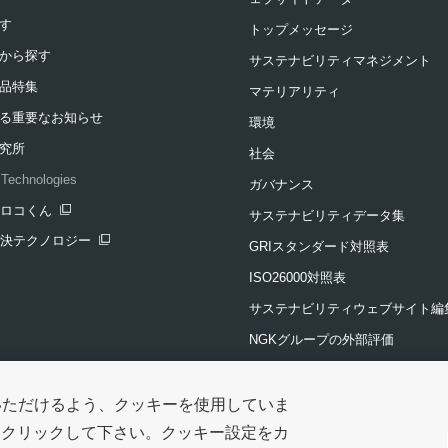
す
トップメッセージ
から探す
サステナビリティマネジメント
品特集
マテリアリティ
る重要なお知らせ
環境
究所
社会
Technologies
ガバナンス
クロコくん
サステナビリティデータ集
ンドウを開きます
解決テクノロジー
GRIスタンダード対照表
ンドウを開きます
ISO26000対照表
サステナビリティウェブサイト編
NGKグループの外部評価
投資家・評価機関の方へ
NGKグループの社会貢献活動
いただけるよう、クッキーを使用していま
をクリックして下さい。クッキー設定をカ
公益財団法人NGK留学生基金