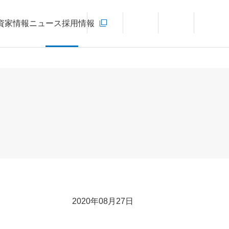
お問い合わせ
資家情報
ニュース
採用情報
新規ウィンドウを開きます
言語切り替えメニューを開く
サイト内検索を開く
メインメ
2020年08月27日