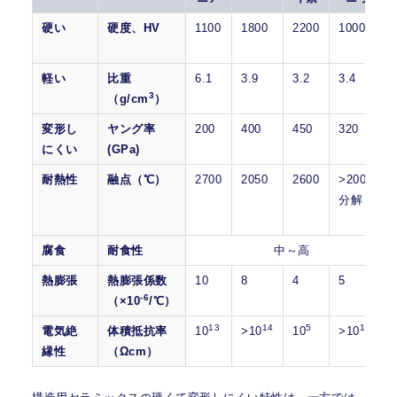
硬い
硬度、HV
1100
1800
2200
1000
軽い
比重
6.1
3.9
3.2
3.4
3
（g/cm
）
変形し
ヤング率
200
400
450
320
にくい
(GPa)
耐熱性
融点（℃）
2700
2050
2600
>2000
分解
腐食
耐食性
中～高
熱膨張
熱膨張係数
10
8
4
5
-6
（×10
/℃）
13
14
5
14
電気絶
体積抵抗率
10
>10
10
>10
縁性
（Ωcm）