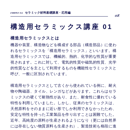
course 02
セラミック材料基礎講座・応用編
08
構
造
用
セ
ラ
ミ
ッ
ク
ス
講
座
0
1
構造用セラミックスとは
機器や装置、構造物などを構成する部品（構造部品）に使わ
れるセラミックスを「構造用セラミックス」といいます。構
造用セラミックスでは、機械的、熱的、化学的な性質が重要
視されます。これに対して、電気的性質や磁気的性質、光学
的性質などを主として利用するものを機能性セラミックスと
呼び、一般に区別されています。
構造用セラミックスとして古くから使われている例に、耐火
物や陶磁器、タイル、レンガなどがあります。これらはセラ
ミックスの硬くて耐熱性があり、また、耐食性に優れている
特性を利用していました。しかし、従来のセラミックスは、
天然原料をそのままに近い形でしか利用できなかったため、
安定な特性を持った工業製品を作り出すことは困難でした。
近年、高純度の原料が生産されるようになり（更には自然界
には存在しない物質原料も生産され）、製造技術も格段に進