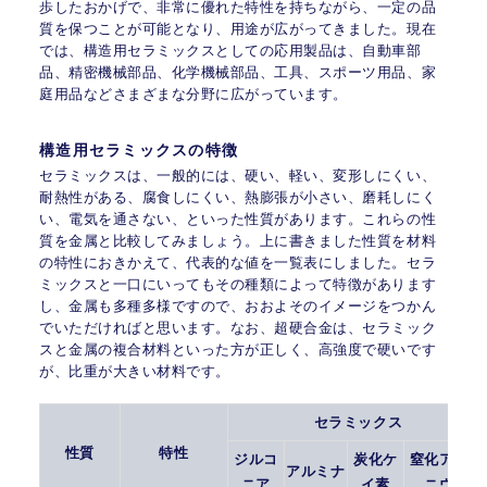
歩したおかげで、非常に優れた特性を持ちながら、一定の品
質を保つことが可能となり、用途が広がってきました。現在
では、構造用セラミックスとしての応用製品は、自動車部
品、精密機械部品、化学機械部品、工具、スポーツ用品、家
庭用品などさまざまな分野に広がっています。
構造用セラミックスの特徴
セラミックスは、一般的には、硬い、軽い、変形しにくい、
耐熱性がある、腐食しにくい、熱膨張が小さい、磨耗しにく
い、電気を通さない、といった性質があります。これらの性
質を金属と比較してみましょう。上に書きました性質を材料
の特性におきかえて、代表的な値を一覧表にしました。セラ
ミックスと一口にいってもその種類によって特徴があります
し、金属も多種多様ですので、おおよそのイメージをつかん
でいただければと思います。なお、超硬合金は、セラミック
スと金属の複合材料といった方が正しく、高強度で硬いです
が、比重が大きい材料です。
セラミックス
性質
特性
ジルコ
炭化ケ
窒化アルミ
アルミナ
ニア
イ素
ニウム