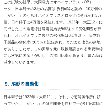
この試験の結果、大同電力はオハイオブラス（OB）、ロ
ック、日本碍子の3社の品質はほぼ同等と認め、10万個の
「がいし」のうちオハイオブラスとロックにそれぞれ3万
個、日本碍子に4万個を発注します。1923年（大正12）に
完成したこの送電線は送電開始後5年経って劣化調査が行
われ、オハイオブラス製品の劣化率は0.1％以下、日本碍
子製品の劣化率は0.5％と記録され、まだまだ改良の余地
がありましたが、この実績を元に以後建設される重要幹線
にも次第に国産「がいし」の採用比率が高まり、輸入品は
減少していきます。
9
成形の自動化
日本碍子は1922年（大正11）、それまで芝浦製作所に頼
っていた、「がいし」の研究開発を自社で手がける体制に