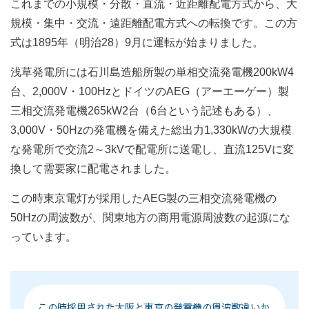
これまでの小規模・分散・直流・近距離配電方式から、大
規模・集中・交流・遠距離配電方式への転換です。この方
式は1895年（明治28）9月に運転が始まりました。
浅草発電所には石川島造船所製の単相交流発電機200kW4
台、2,000V・100HzとドイツのAEG（アーエーゲー）製
三相交流発電機265kW2台（6台という記述もある）、
3,000V・50Hzの発電機を備えた総出力1,330kWの大規模
な発電所で交流2～3kVで配電所に送電し、直流125Vに変
換して需要家に配電されました。
この時東京電灯が採用したAEG製の三相交流発電機の
50Hzの周波数が、関東地方の商用電源周波数の起源にな
っています。
この時採用された大阪と東京の発電機の周波数違いか