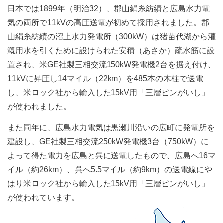
日本では1899年（明治32）、郡山絹糸紡績と広島水力電
気の両所で11kVの高圧送電が初めて採用されました。郡
山絹糸紡績の沼上水力発電所（300kW）は猪苗代湖から灌
漑用水を引くために設けられた安積（あさか）疏水筋に設
置され、米GE社製三相交流150kW発電機2台を据え付け、
11kVに昇圧し14マイル（22km）を485本の木柱で送電
し、米ロック社から輸入した15kV用「三層ピンがいし」
が使われました。
また同年に、広島水力電気は黒瀬川沿いの広町に発電所を
建設し、GE社製三相交流250kW発電機3台（750kW）に
よって得た電力を広島と呉に送電したもので、広島へ16マ
イル（約26km）、呉へ5.5マイル（約9km）の送電線にや
はり米ロック社から輸入した15kV用「三層ピンがいし」
が使われています。