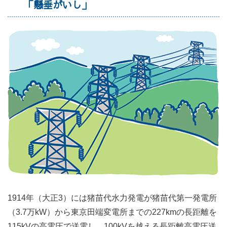
「懸垂がいし」
1914年（大正3）には猪苗代水力発電が猪苗代第一発電所
（3.7万kW）から東京田端変電所までの227kmの長距離を
115kVの高電圧で送電し、100kVを越える長距離高電圧送