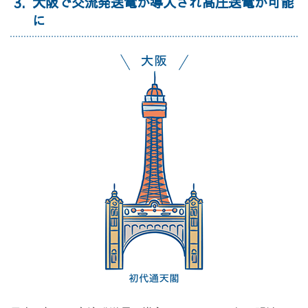
3
大阪で交流発送電が導入され高圧送電が可能
に