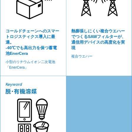
コールドチェーンへの
スマー
熱膨張しにくい複合ウエハー
トロジスティクス導入に最
でつくるSAWフィルターが、
適。
通信用デバイスの高度化を実
-40℃でも高出力を保つ蓄電
現
池EnerCera
複合ウエハー
小型のリチウムイオン二次電池
「EnerCera」
Keyword