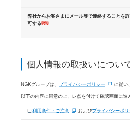
弊社からお客さまにメール等で連絡することを許
可する
必須
個人情報の取扱いについ
NGKグループは、
プライバシーポリシー
に従い
新規ウィンドウを開きます
以下の内容に同意の上、レ点を付けて確認画面に進
個人情報の取扱いについて
ご利用条件・ご注意
および
同意する
プライバシーポリ
新規ウィンドウを開きます
新規ウィンドウを開きます