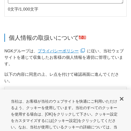
0文字/1,000文字
個人情報の取扱いについて
必須
NGKグループは、
プライバシーポリシー
に従い、当社ウェブ
新規ウィンドウを開きます
サイトを通じて収集したお客様の個人情報を適切に管理していま
す。
以下の内容に同意の上、レ点を付けて確認画面に進んでくださ
い。
個人情報の取扱いについて
ご利用条件・ご注意
および
同意する
プライバシーポリシー
を読
新規ウィンドウを開きます
新規ウィンドウを開きます
み、内容を理解し同意します。
当社は、お客様が当社のウェブサイトを快適にご利用いただけ
るよう、クッキーを使用しています。当社のすべてのクッキー
を使用する場合は、[OK]をクリックして下さい。クッキー設定
をカスタマイズするには[クッキー設定]をクリックしてくださ
入力内容を確認する
い。なお、当社が使用しているクッキーの詳細については、当