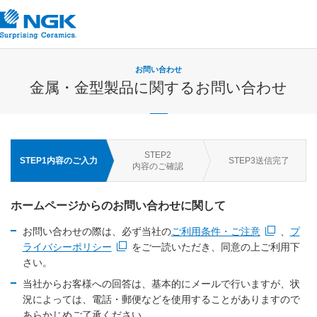
お問い合わせ
金属・金型製品に関するお問い合わせ
STEP
2
STEP
1
内容のご入力
STEP
3
送信完了
内容のご確認
ホームページからのお問い合わせに関して
お問い合わせの際は、必ず当社の
ご利用条件・ご注意
、
プ
新規ウィンドウを開きます
ライバシーポリシー
をご一読いただき、同意の上ご利用下
新規ウィンドウを開きます
さい。
当社からお客様への回答は、基本的にメールで行いますが、状
況によっては、電話・郵便などを使用することがありますので
あらかじめご了承ください。