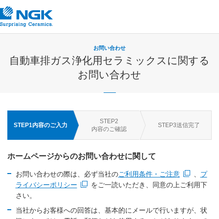
お問い合わせ
自動車排ガス浄化用セラミックスに関する
お問い合わせ
STEP
2
STEP
1
内容のご入力
STEP
3
送信完了
内容のご確認
ホームページからのお問い合わせに関して
お問い合わせの際は、必ず当社の
ご利用条件・ご注意
、
プ
新規ウィンドウを開きます
ライバシーポリシー
をご一読いただき、同意の上ご利用下
新規ウィンドウを開きます
さい。
当社からお客様への回答は、基本的にメールで行いますが、状