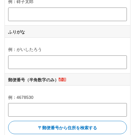
例：碍子太郎
ふりがな
ひらがなで入力してください
例：がいしたろう
郵便番号
（半角数字のみ）
必須
例：4678530
郵便番号から住所を検索する