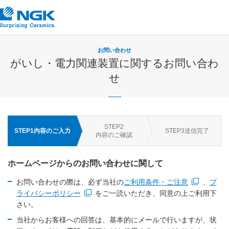
お問い合わせ
がいし・電力関連装置に関するお問い合わ
せ
STEP
2
STEP
1
内容のご入力
STEP
3
送信完了
内容のご確認
ホームページからのお問い合わせに関して
お問い合わせの際は、必ず当社の
ご利用条件・ご注意
、
プ
新規ウィンドウを開きます
ライバシーポリシー
をご一読いただき、同意の上ご利用下
新規ウィンドウを開きます
さい。
当社からお客様への回答は、基本的にメールで行いますが、状