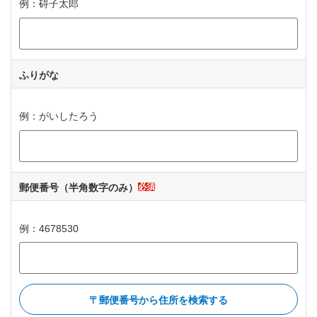
例：碍子太郎
ふりがな
ひらがなで入力してください
例：がいしたろう
郵便番号
（半角数字のみ）
必須
例：4678530
郵便番号から住所を検索する