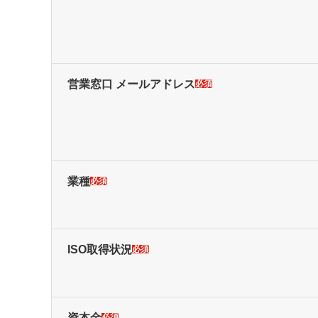
営業窓口 メールアドレス
必須
業種
必須
ISO取得状況
必須
資本金
必須