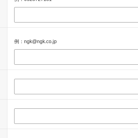
例：ngk@ngk.co.jp